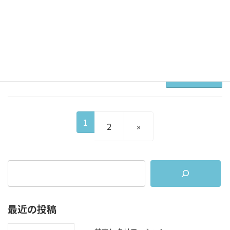
活動の推進に伴いホームページを全
面的にリニューアルいたしました。
閲覧してくださる皆様がより楽し
[…]
続きを読む
投
固
1
固
2
»
稿
定
定
の
ペ
ペ
ー
ペ
ー
ジ
ジ
ー
ジ
最近の投稿
送