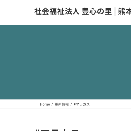
コ
ナ
社会福祉法人 豊心の里 |
ン
ビ
テ
ゲ
ン
ー
ツ
シ
へ
ョ
ス
ン
キ
に
ッ
移
プ
動
Home
更新情報
#マラカス