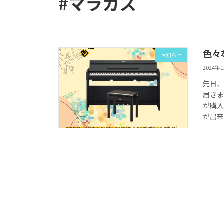
#マラカス
色々
お知らせ
2024年
先日、
届きま
が購
が出来