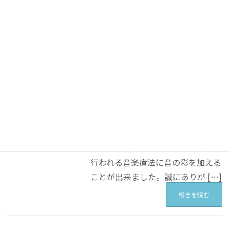
ました) 「入った！」「惜しい […]
続きを読む
色々な楽器が届きました!
お知らせ
2024年1月4日
先日、地域福祉総合支援事業(地域
の縁がわ)の補助金で購入した楽器
が届きました。 今年で地域福祉総
合支援事業は二年目です。 様々な
楽器が購入できたおかげで、週二回
行われる音楽療法に音の彩を加える
ことが出来ました。誠にありが […]
続きを読む